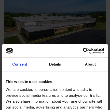
Consent
Details
About
Produktionsanläggning:
This website uses cookies
80 000 kvadratmeter finns i vår moderna
We use cookies to personalise content and ads, to
produktionsanläggning i Wytheville, Virginia, USA
provide social media features and to analyse our traffic.
We also share information about your use of our site with
our social media, advertising and analytics partners who