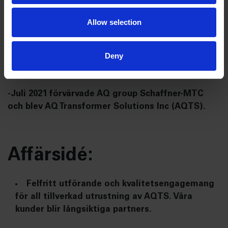
-Schaffner-gruppen förvärvade MTC 2011 och blev
Allow selection
Schaffner- MTC.
-Schaffner -gruppen förvärvade TRENCO 2014.
Deny
TRENCO konsoliderades till Wytheville, Virginia -
anläggningen 2016.
-Juli 2021 förvärvade AQ group Schaffner-MTC
och blev AQ Transformer Solutions Inc (AQTS).
Affärsidé:
Felfritt utförande och kvalitetsengagemang
för all tillverkad utrustning av AQTS. Våra
kunder blir långsiktiga partners.