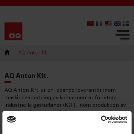
AQ Anton Kft.
AQ Anton Kft.
AQ Anton Kft. är en ledande leverantör inom
maskinbearbetning av komponenter för stora
industriella gasturbiner (IGT), inom produktion av
komplexa formsprutade komponenter och inom
konstruktion och tillverkning av verktyg.
Snabbfakta