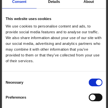
Consent
Details
About
Anton Kft. är beläget i Zalaegerszeg nära
gränsen till Österrike
This website uses cookies
Etablerat 1990
We use cookies to personalise content and ads, to
Helägt dotterbolag till AQ Group AB
provide social media features and to analyse our traffic.
Produktionsanläggningar
We also share information about your use of our site with
our social media, advertising and analytics partners who
12 000 m²
may combine it with other information that you’ve
provided to them or that they’ve collected from your use
Antal anställda
of their services.
400
Consent
Omsättning
Necessary
Selection
22MEuro
Preferences