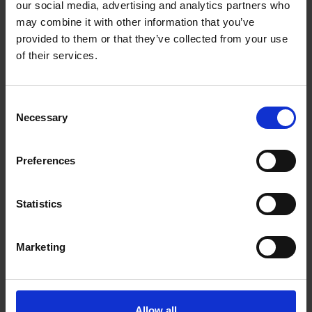
our social media, advertising and analytics partners who
may combine it with other information that you’ve
Systemleverantör
provided to them or that they’ve collected from your use
Levererar komplexa och enkla kablage
of their services.
Egen konstruktion
Globalt inköp inom AQ Group.
Erbjuder även elksåpsmontage
Consent
Necessary
Selection
Preferences
Kunder
Statistics
Vi är väldigt stolta att kunna presentera ett stort
antal världsledande kunder som vi idag levererar
produkter till, bland annat, Krone, Dieteg, Elektron
Marketing
Spelle, Nordson, Komatsu, Scania Omni, Zoeller
Tech, ABB, Bombardier Transportation, Overaasen,
Note, Danfoss, Lachenmeier, DeLaval, Vaderstad,
Allow all