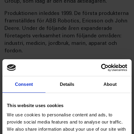
Group, som idag är den enda aktieägaren.
Produktionen inleddes 1999. De första produkterna
framställdes för ABB Robotics, Ericsson och John
Deere. Under de följande åren expanderade
företagets verksamhet inom följande områden:
industri, medicin, jordbruk, marin, apparat och
fordon.
Bolaget ligger i Linowiec, Starogard Gdanski i
norra Polen and
har moderna produktionslokaler med enkel
Consent
Details
About
tillgång till de viktigaste vägarna. Bolaget har
välutbildad personal, och är självförsörjande och
oberoende inom logistik, teknik, kvalitet, IT och
This website uses cookies
produktionsprocesser .
We use cookies to personalise content and ads, to
provide social media features and to analyse our traffic.
We also share information about your use of our site with
AQ Wiring systems STGs styrkor