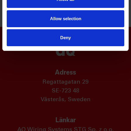
Cargotec, Glova Rail, Indexator och många fler.
Allow selection
Deny
Adress
Regattagatan 29
SE-723 48
Västerås, Sweden
Länkar
AQ Wiring Systems STG Sp. z o.o.