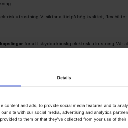
rkning
ktrisk utrustning. Vi siktar alltid på hög kvalitet, flexibilite
tkapslingar
för att skydda känslig elektrisk utrustning. Vår 
ar på att leverera hög kvalitet, flexibilitet och kostnadseffekt
er långsiktiga partnerskap med våra kunder.
Details
ch entreprenöriell atmosfär.
tillsammans för att uppnå goda resultat.
e content and ads, to provide social media features and to analy
 our site with our social media, advertising and analytics partn
 provided to them or that they’ve collected from your use of their