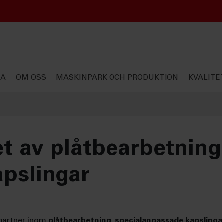
DA
OM OSS
MASKINPARK OCH PRODUKTION
KVALITE
t av plåtbearbetning
pslingar
a partner inom
plåtbearbetning
,
specialanpassade kapslinga