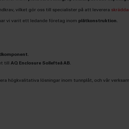
krav, vilket gör oss till specialister på att leverera
skrädda
r vi varit ett ledande företag inom
plåtkonstruktion
.
rdkomponent
.
 till
AQ Enclosure Sollefteå AB
.
everera högkvalitativa lösningar inom tunnplåt, och vår ver