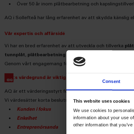
Över 50 år inom plåtbearbetning och kapslingstillve
AQ i Sollefteå har lång erfarenhet av att skydda känslig ele
Vår expertis och affärsidé
Vi har en bred erfarenhet av att utveckla och tillverka
plå
tunnplåt
,
plåtbearbetning
och
kapslingar
, där vi fokuser
Genom vårt engagemang för
Total Kvalitet
strävar vi eft
:s värdegrund är viktig!
Consent
AQ är ett värderingsstyrt företag med prestigelös anda o
Vi värdesätter korta beslutsvägar och tror på att arbeta 
This website uses cookies
Kunden i fokus
We use cookies to personalis
information about your use of
Enkelhet
other information that you’ve
Entreprenörsanda