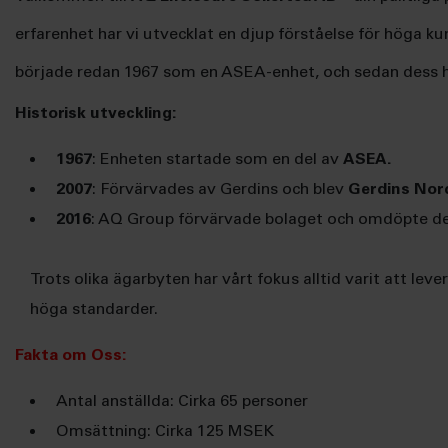
erfarenhet har vi utvecklat en djup förståelse för höga kund
började redan 1967 som en ASEA-enhet, och sedan dess ha
Historisk utveckling:
1967
: Enheten startade som en del av
ASEA.
2007
: Förvärvades av Gerdins och blev
Gerdins No
2016
: AQ Group förvärvade bolaget och omdöpte det
Trots olika ägarbyten har vårt fokus alltid varit att l
höga standarder.
Fakta om Oss:
Antal anställda: Cirka 65 personer
Omsättning: Cirka 125 MSEK