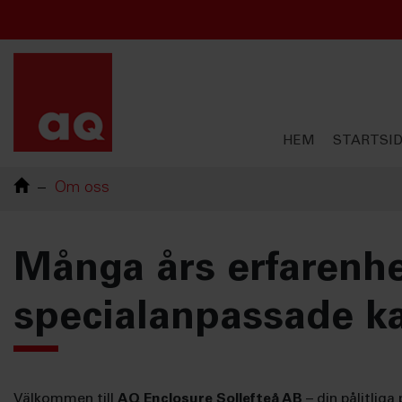
Chinese
French
English
Swedish
HEM
STARTSI
Om oss
Många års erfarenhe
specialanpassade ka
Välkommen till
AQ Enclosure Sollefteå AB
– din pålitlig