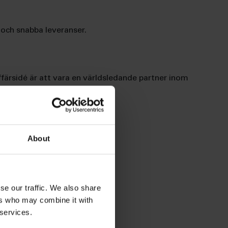
t och snabba leveranser.
affärsidé är att vara en världsledande partner inom
ivitet till våra kunder.
About
se our traffic. We also share
ers who may combine it with
 services.