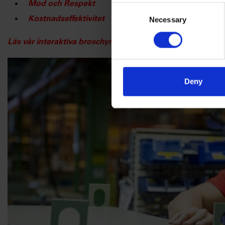
Mod och Respekt
Consent
Kostnadseffektivitet
Necessary
Selection
​Läs vår interaktiva broschyr eller klicka på bilden nedan
Deny