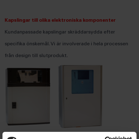
Kapslingar till olika elektroniska komponenter
Kundanpassade kapslingar skräddarsydda efter
specifika önskemål. Vi är involverade i hela processen
från design till slutprodukt.