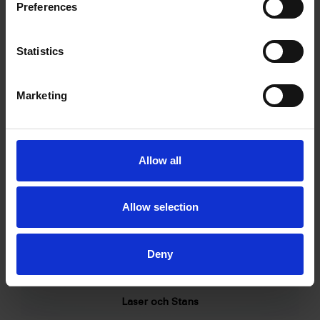
Preferences
och hjälpa er med skräddarsydda plåtdetaljer av
högsta kvalitet.
Statistics
Marketing
Allow all
Allow selection
Deny
Laser och Stans