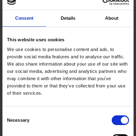
Consent
Details
About
This website uses cookies
We use cookies to personalise content and ads, to
provide social media features and to analyse our traffic.
We also share information about your use of our site with
our social media, advertising and analytics partners who
may combine it with other information that you’ve
provided to them or that they’ve collected from your use
of their services.
Kontakta Oss för Mer Information:
Våra produkter representerar bara ett urval av vårt
Consent
breda utbud. Om ni önskar fler referenser eller
Necessary
Selection
ytterligare information är ni välkomna att kontakta
någon av våra säljare. Vi är redo att titta på era behov