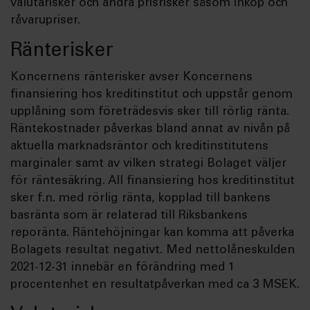
valutarisker och andra prisrisker såsom inköp och
råvarupriser.
Ränterisker
Koncernens ränterisker avser Koncernens
finansiering hos kreditinstitut och uppstår genom
upplåning som företrädesvis sker till rörlig ränta.
Räntekostnader påverkas bland annat av nivån på
aktuella marknadsräntor och kreditinstitutens
marginaler samt av vilken strategi Bolaget väljer
för räntesäkring. All finansiering hos kreditinstitut
sker f.n. med rörlig ränta, kopplad till bankens
basränta som är relaterad till Riksbankens
reporänta. Räntehöjningar kan komma att påverka
Bolagets resultat negativt. Med nettolåneskulden
2021-12-31 innebär en förändring med 1
procentenhet en resultatpåverkan med ca 3 MSEK.