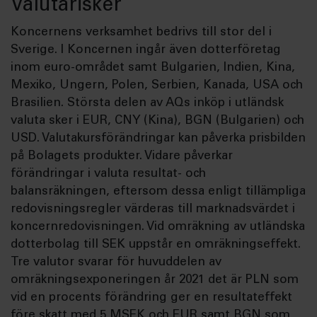
Valutarisker
Koncernens verksamhet bedrivs till stor del i
Sverige. I Koncernen ingår även dotterföretag
inom euro-området samt Bulgarien, Indien, Kina,
Mexiko, Ungern, Polen, Serbien, Kanada, USA och
Brasilien. Största delen av AQs inköp i utländsk
valuta sker i EUR, CNY (Kina), BGN (Bulgarien) och
USD. Valutakursförändringar kan påverka prisbilden
på Bolagets produkter. Vidare påverkar
förändringar i valuta resultat- och
balansräkningen, eftersom dessa enligt tillämpliga
redovisningsregler värderas till marknadsvärdet i
koncernredovisningen. Vid omräkning av utländska
dotterbolag till SEK uppstår en omräkningseffekt.
Tre valutor svarar för huvuddelen av
omräkningsexponeringen år 2021 det är PLN som
vid en procents förändring ger en resultateffekt
före skatt med 5 MSEK och EUR samt BGN som