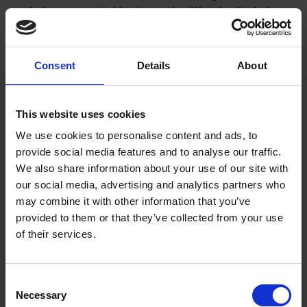
nyckelpersoner, inklusive verkställande direktören.
Nyckelpersoner har stor betydelse för AQs
framtida framgång. AQs förmåga att behålla dessa
personer är beroende av ett flertal faktorer, varav
Consent
Details
About
några ligger bortom Bolagets kontroll. Om
nyckelpersoner lämnar Bolaget och AQ inte kan
This website uses cookies
attrahera kvalificerade medarbetare kan detta ha
en väsentligt negativ inverkan på Bolagets
We use cookies to personalise content and ads, to
verksamhet, finansiella ställning och resultat.
provide social media features and to analyse our traffic.
We also share information about your use of our site with
Försäkringar
our social media, advertising and analytics partners who
may combine it with other information that you’ve
AQ är en tillverkande produktions-, teknik- och
provided to them or that they’ve collected from your use
logistikpartner, vilket innebär att AQ inte är
of their services.
produktägare. Försäkringsrisken avser de
kostnader AQ kan drabbas av på grund av ett
otillräckligt försäkringsskydd avseende produkt,
Consent
Necessary
egendom, avbrott, ansvar, miljö, transport, liv och
Selection